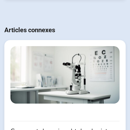
Navigation
de
Articles connexes
l’article